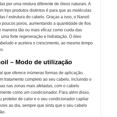
as por uma mistura diferente de óleos naturais. A
em tręs produtos distintos é para que as moléculas
s ŕ estrutura do cabelo. Graças a isso, o Nanoil
m poucos poros, aumentando a quantidade de fios
e maneira tăo ou mais eficaz como cuida das
uma forte regeneraçăo e hidrataçăo. O óleo
abeludo e acelera o crescimento, ao mesmo tempo
o.
oil – Modo de utilizaçăo
al que oferece inúmeras formas de aplicaçăo.
m tratamento completo ao seu cabelo, incluindo o
nas nas zonas mais afetadas, com o cabelo
emente como um condicionador. Para além disso,
 protetor de calor e o seu condicionador capilar
ezes ao dia, sempre que sinta que o seu cabelo
ăo.