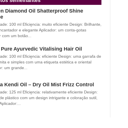
tos semelhantes
n Diamond Oil Shatterproof Shine
se
de: 100 ml Eficięncia: muito eficiente Design: Brilhante,
encantador e elegante Aplicador: um conta-gotas
r com um botăo...
Pure Ayurvedic Vitalising Hair Oil
de: 100 ml Eficięncia: eficiente Design: uma garrafa de
nita e simples com uma etiqueta estética e oriental
r: um grande...
a Kendi Oil – Dry Oil Mist Frizz Control
de: 125 ml Eficięncia: relativamente eficiente Design:
de plástico com um design intrigante e coloraçăo sutil,
Aplicador:...