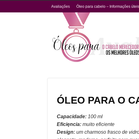
Avaliaçőes
Óleo para cabelo – Informaçőes útei
ÓLEO PARA O C
Capacidade:
100 ml
Eficięncia:
muito eficiente
Design:
um charmoso frasco de vidro