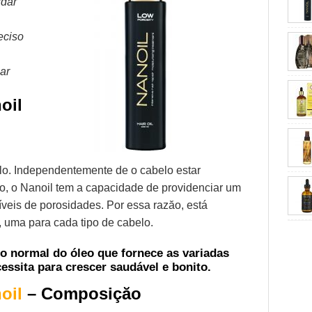
rdar
eciso
car
oil
elo. Independentemente de o cabelo estar
do, o Nanoil tem a capacidade de providenciar um
níveis de porosidades. Por essa razăo, está
, uma para cada tipo de cabelo.
a do normal do óleo que fornece as variadas
essita para crescer saudável e bonito.
oil
– Composiçăo