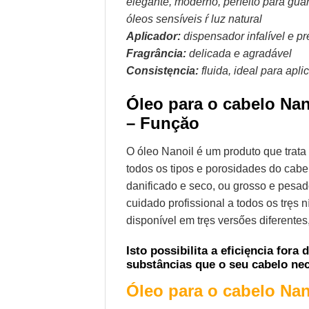
elegante, moderno, perfeito para gua
óleos sensíveis ŕ luz natural
Aplicador:
dispensador infalível e pr
Fragrância:
delicada e agradável
Consistęncia:
fluida, ideal para apli
Óleo para o cabelo Nan
– Funçăo
O óleo Nanoil é um produto que trata
todos os tipos e porosidades do cab
danificado e seco, ou grosso e pesa
cuidado profissional a todos os tręs 
disponível em tręs versőes diferentes
Isto possibilita a eficięncia for
substâncias que o seu cabelo nec
Óleo para o cabelo Nan