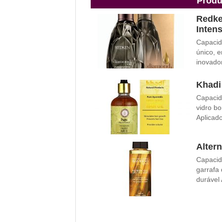
Produ
Redke
Inten
Capacida
único, 
inovado
Khadi 
Capacida
vidro bo
Aplicado
Altern
Capacida
garrafa 
durável 