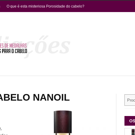
s
O que é esta misteriosa Porosidade do cabelo?
ABELO NANOIL
OS
,